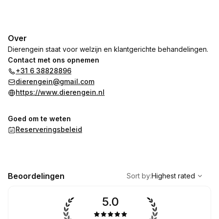
Over
Dierengein staat voor welzijn en klantgerichte behandelingen.
Contact met ons opnemen
+31 6 38828896
dierengein@gmail.com
https://www.dierengein.nl
Goed om te weten
Reserveringsbeleid
,
Highest rated
Sort
Beoordelingen
Sort by
:
Highest rated
5.0