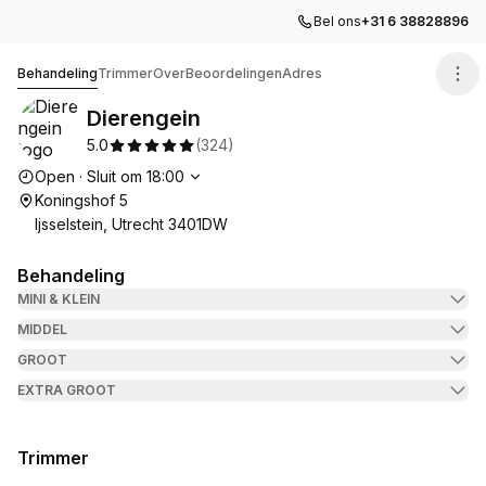
Bel ons
+31 6 38828896
Dierengein
Behandeling
Trimmer
Over
Beoordelingen
Adres
Dierengein
5.0
(
324
)
Openingstijden
Open
·
Sluit om
18:00
Koningshof 5
Ijsselstein, Utrecht 3401DW
Behandeling
MINI & KLEIN
MIDDEL
GROOT
EXTRA GROOT
Trimmer